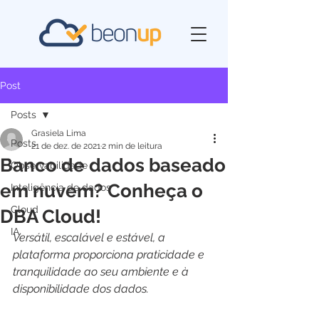
Post
Posts
Grasiela Lima
Posts
21 de dez. de 2021
2 min de leitura
Banco de dados baseado
Observabilidade
em nuvem? Conheça o
Inteligência de dados
Cloud
DBA Cloud!
IA
Versátil, escalável e estável, a 
plataforma proporciona praticidade e 
tranquilidade ao seu ambiente e à 
disponibilidade dos dados.