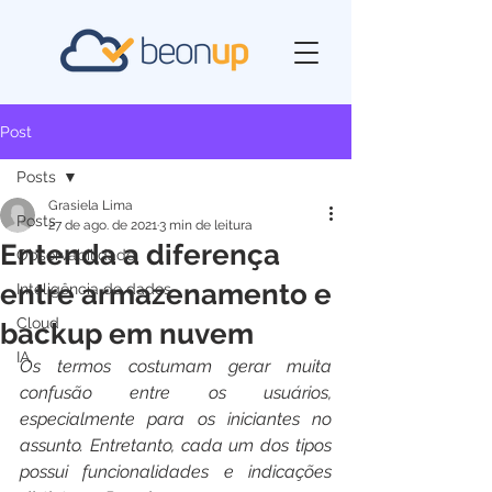
Post
Posts
Grasiela Lima
Posts
27 de ago. de 2021
3 min de leitura
Entenda a diferença
Observabilidade
entre armazenamento e
Inteligência de dados
Cloud
backup em nuvem
IA
Os termos costumam gerar muita 
confusão entre os usuários, 
especialmente para os iniciantes no 
assunto. Entretanto, cada um dos tipos 
possui funcionalidades e indicações 