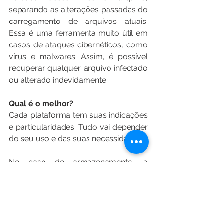
separando as alterações passadas do 
carregamento de arquivos atuais. 
Essa é uma ferramenta muito útil em 
casos de ataques cibernéticos, como 
vírus e malwares. Assim, é possível 
recuperar qualquer arquivo infectado 
ou alterado indevidamente.
Qual é o melhor?
Cada plataforma tem suas indicações 
e particularidades. Tudo vai depender 
do seu uso e das suas necessidades.
No caso do armazenamento, a 
vantagem é a centralização e 
disponibilização dos arquivos, 
permitindo o acesso online da versão 
mais atual. Já no caso do backup, a 