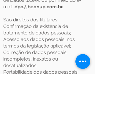
de Dados (DSAR) ou por meio do e-
mail:
dpo@beonup.com.br
.
São direitos dos titulares:
Confirmação da existência de
tratamento de dados pessoais;
Acesso aos dados pessoais, nos
termos da legislação aplicável;
Correção de dados pessoais
incompletos, inexatos ou
desatualizados;
Portabilidade dos dados pessoais;
Exclusão de dados pessoais, quando
este forem tratados com base no
consentimento do titular ou quando
os dados forem desnecessários,
excessivos ou tratados em
desconformidade com a legislação
aplicável;
Solicitação de informações sobre o
uso compartilhado de dados