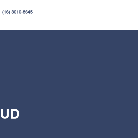
4
(16) 3010-8645
OUD