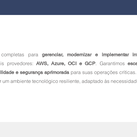
s completas para
gerenciar, modernizar e implementar infr
ais provedores:
. Garantimos
AWS, Azure, OCI e GCP
esca
para suas operações críticas.
bilidade e segurança aprimorada
ar um ambiente tecnológico resiliente, adaptado às necessida