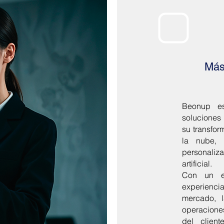
Más
Beonup es
soluciones
su transfor
la nube, 
personaliz
artificial.
Con un eq
experienc
mercado, 
operaciones
del client