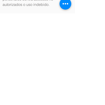
autorizados o uso indebido.
7. Derechos de los titulares
Los titulares pueden ejercer sus
derechos escribiendo a
dpo@beonup.com.br
o mediante el
formulario DSAR.
8. Finalización del tratamiento
Los datos se conservarán según lo
exija la ley o hasta el cumplimiento de
las finalidades, tras lo cual serán
eliminados, salvo obligación legal.