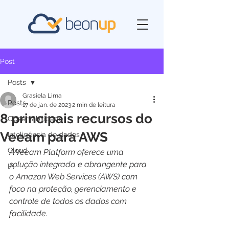
Post
Posts
Grasiela Lima
Posts
17 de jan. de 2023
2 min de leitura
8 principais recursos do
Observabilidade
Veeam para AWS
Inteligência de dados
Cloud
A Veeam Platform oferece uma 
solução integrada e abrangente para 
IA
o Amazon Web Services (AWS) com 
foco na proteção, gerenciamento e 
controle de todos os dados com 
facilidade.