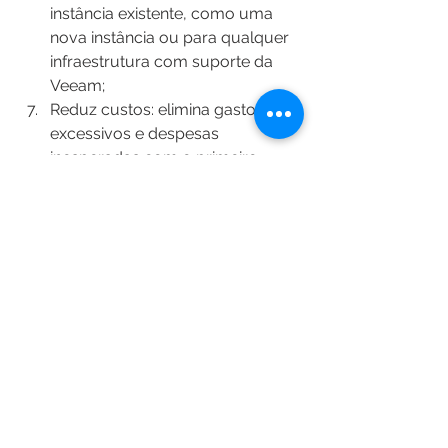
instância existente, como uma 
nova instância ou para qualquer 
infraestrutura com suporte da 
Veeam;
Reduz custos: elimina gastos 
excessivos e despesas 
inesperadas com o primeiro 
cálculo de custo de backup do 
setor, classificação automatizada 
por níveis para Amazon S3, 
Amazon S3 Glacier e S3 Glacier 
Deep Archive de baixo custo, 
rastreamento de blocos 
alterados e muito mais;
Backup e recuperação do 
Amazon Aurora, indexação em 
nível de arquivo do Amazon EFS, 
backup e recuperação de 
configuração e muito mais. 